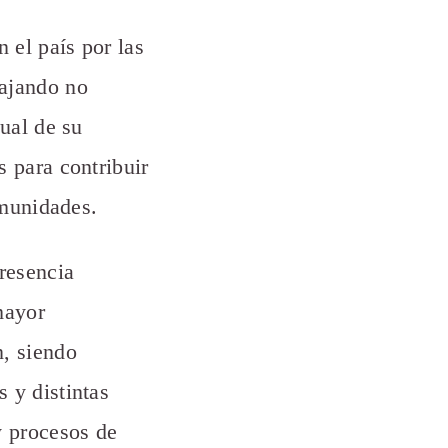
 el país por las
bajando no
tual de su
s para contribuir
omunidades.
presencia
 mayor
n, siendo
 y distintas
y procesos de