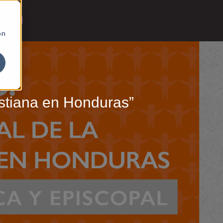
ón
istiana en Honduras”