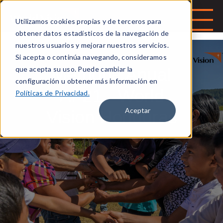
Utilizamos cookies propias y de terceros para
obtener datos estadísticos de la navegación de
nuestros usuarios y mejorar nuestros servicios.
Si acepta o continúa navegando, consideramos
Memoria Anual
que acepta su uso. Puede cambiar la
configuración u obtener más información en
AF21 - World
Políticas de Privacidad.
Aceptar
Vision Honduras