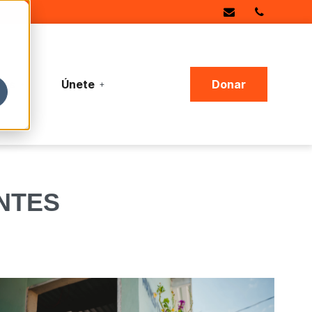
ias
Únete
Donar
NTES