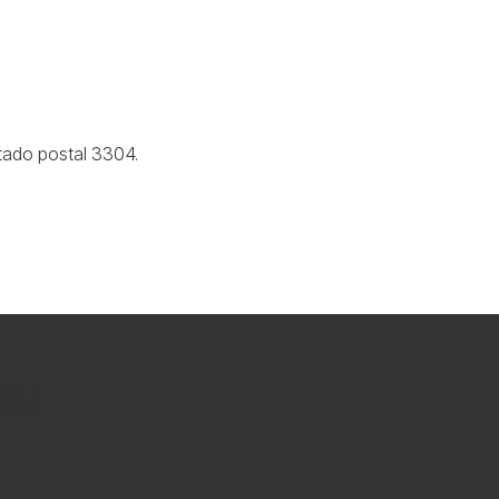
tado postal 3304.
ct