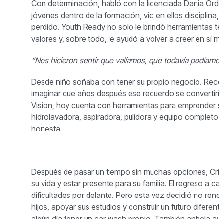
Con determinación, habló con la licenciada Dania Ord
jóvenes dentro de la formación, vio en ellos disciplin
perdido. Youth Ready no solo le brindó herramientas t
valores y, sobre todo, le ayudó a volver a creer en sí 
“Nos hicieron sentir que valíamos, que todavía podíamos
Desde niño soñaba con tener su propio negocio. Rec
imaginar que años después ese recuerdo se convertiría
Vision, hoy cuenta con herramientas para emprender su
hidrolavadora, aspiradora, pulidora y equipo completo
honesta.
Después de pasar un tiempo sin muchas opciones, Crist
su vida y estar presente para su familia. El regreso a
dificultades por delante. Pero esta vez decidió no ren
hijos, apoyar sus estudios y construir un futuro difer
algún día tener un car wash propio. También anhela a