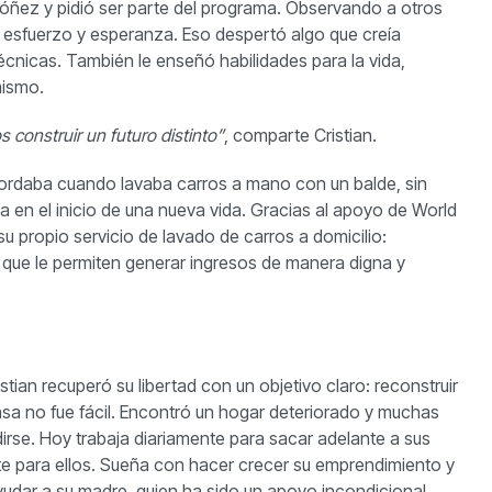
óñez y pidió ser parte del programa. Observando a otros
a, esfuerzo y esperanza. Eso despertó algo que creía
écnicas. También le enseñó habilidades para la vida,
mismo.
 construir un futuro distinto”
, comparte Cristian.
ordaba cuando lavaba carros a mano con un balde, sin
 en el inicio de una nueva vida. Gracias al apoyo de World
 propio servicio de lavado de carros a domicilio:
 que le permiten generar ingresos de manera digna y
ian recuperó su libertad con un objetivo claro: reconstruir
 casa no fue fácil. Encontró un hogar deteriorado y muchas
dirse. Hoy trabaja diariamente para sacar adelante a sus
ente para ellos. Sueña con hacer crecer su emprendimiento y
yudar a su madre, quien ha sido un apoyo incondicional