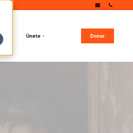
ias
Únete
Donar